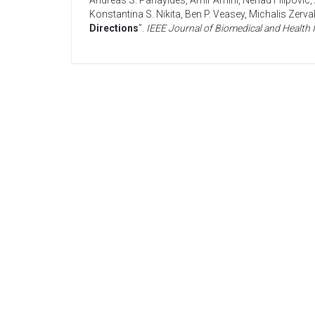
Andreas S. Panayides
,
Amir Amini
,
Nenad Filipovic
,
Konstantina S. Nikita
,
Ben P. Veasey
,
Michalis Zerva
Directions
”.
IEEE Journal of Biomedical and Health 