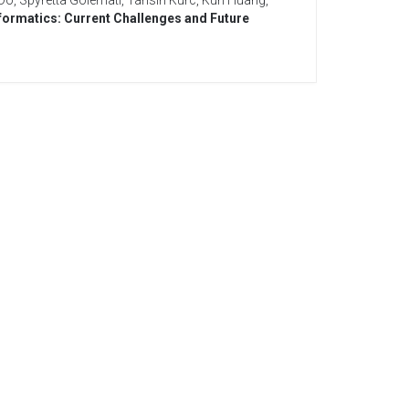
Do
,
Spyretta Golemati
,
Tahsin Kurc
,
Kun Huang
,
formatics: Current Challenges and Future