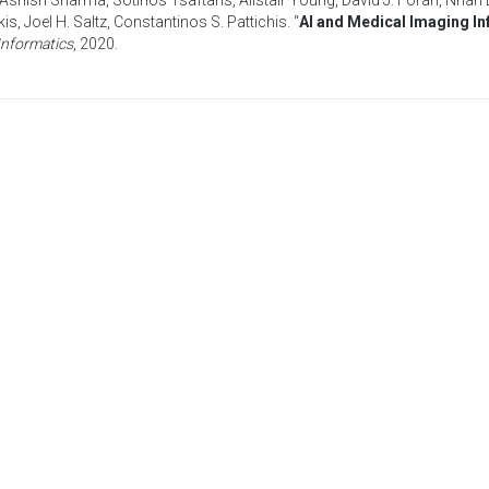
Ashish Sharma
,
Sotirios Tsaftaris
,
Alistair Young
,
David J. Foran
,
Nhan 
kis
,
Joel H. Saltz
,
Constantinos S. Pattichis
. “
AI and Medical Imaging In
Informatics
,
2020
.