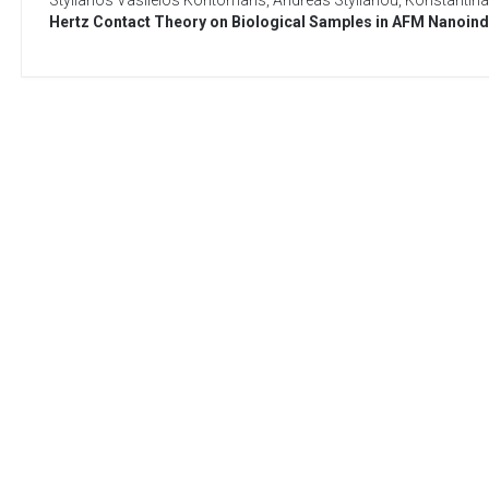
Stylianos Vasileios Kontomaris
,
Andreas Stylianou
,
Konstantina 
Hertz Contact Theory on Biological Samples in AFM Nanoind