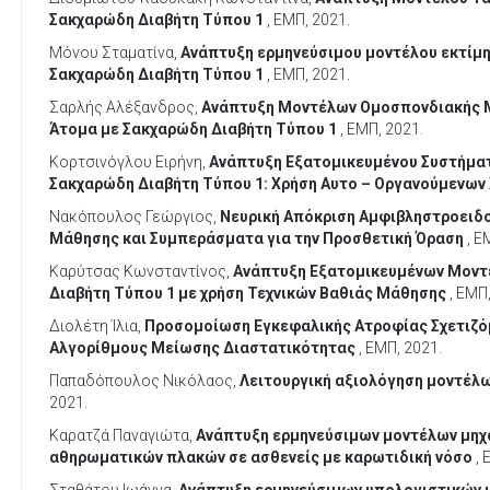
Σακχαρώδη Διαβήτη Τύπου 1
, ΕΜΠ, 2021.
Μόνου Σταματίνα,
Ανάπτυξη ερμηνεύσιμου μοντέλου εκτίμη
Σακχαρώδη Διαβήτη Τύπου 1
, ΕΜΠ, 2021.
Σαρλής Αλέξανδρος,
Ανάπτυξη Μοντέλων Ομοσπονδιακής Μ
Άτομα με Σακχαρώδη Διαβήτη Τύπου 1
, ΕΜΠ, 2021.
Κορτσινόγλου Ειρήνη,
Ανάπτυξη Εξατομικευμένου Συστήματ
Σακχαρώδη Διαβήτη Τύπου 1: Χρήση Αυτο – Οργανούμενων 
Νακόπουλος Γεώργιος,
Νευρική Απόκριση Αμφιβληστροειδο
Μάθησης και Συμπεράσματα για την Προσθετική Όραση
, Ε
Καρύτσας Κωνσταντίνος,
Ανάπτυξη Εξατομικευμένων Μοντέ
Διαβήτη Τύπου 1 με χρήση Τεχνικών Βαθιάς Μάθησης
, ΕΜΠ,
Διολέτη Ίλια,
Προσομοίωση Εγκεφαλικής Ατροφίας Σχετιζόμ
Αλγορίθμους Μείωσης Διαστατικότητας
, ΕΜΠ, 2021.
Παπαδόπουλος Νικόλαος,
Λειτουργική αξιολόγηση μοντέλω
2021.
Καρατζά Παναγιώτα,
Ανάπτυξη ερμηνεύσιμων μοντέλων μηχα
αθηρωματικών πλακών σε ασθενείς με καρωτιδική νόσο
, 