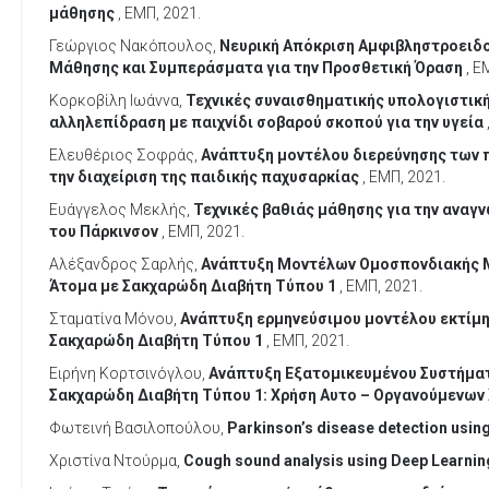
μάθησης
, ΕΜΠ, 2021.
Γεώργιος Νακόπουλος,
Νευρική Απόκριση Αμφιβληστροειδο
Μάθησης και Συμπεράσματα για την Προσθετική Όραση
, Ε
Κορκοβίλη Ιωάννα,
Τεχνικές συναισθηματικής υπολογιστικ
αλληλεπίδραση με παιχνίδι σοβαρού σκοπού για την υγεία
Ελευθέριος Σοφράς,
Ανάπτυξη µοντέλου διερεύνησης των 
την διαχείριση της παιδικής παχυσαρκίας
, ΕΜΠ, 2021.
Ευάγγελος Μεκλής,
Τεχνικές βαθιάς μάθησης για την ανα
του Πάρκινσον
, ΕΜΠ, 2021.
Αλέξανδρος Σαρλής,
Ανάπτυξη Μοντέλων Ομοσπονδιακής Μ
Άτομα με Σακχαρώδη Διαβήτη Τύπου 1
, ΕΜΠ, 2021.
Σταματίνα Μόνου,
Ανάπτυξη ερμηνεύσιμου μοντέλου εκτίμη
Σακχαρώδη Διαβήτη Τύπου 1
, ΕΜΠ, 2021.
Ειρήνη Κορτσινόγλου,
Ανάπτυξη Εξατομικευμένου Συστήματ
Σακχαρώδη Διαβήτη Τύπου 1: Χρήση Αυτο – Οργανούμενων 
Φωτεινή Βασιλοπούλου,
Parkinson’s disease detection usin
Χριστίνα Ντούρμα,
Cough sound analysis using Deep Learni