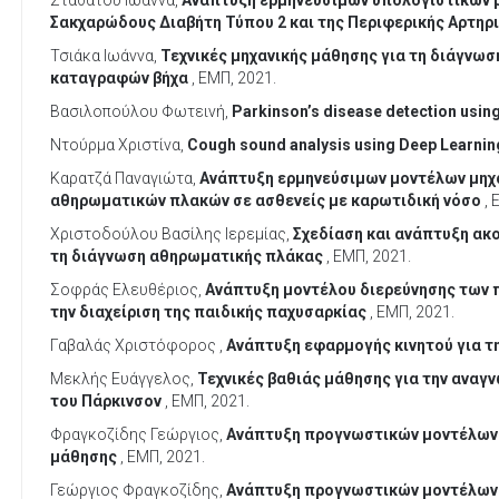
Σταθάτου Ιωάννα,
Ανάπτυξη ερμηνεύσιμων υπολογιστικών μ
Σακχαρώδους Διαβήτη Τύπου 2 και της Περιφερικής Αρτηρι
Τσιάκα Ιωάννα,
Τεχνικές μηχανικής μάθησης για τη διάγνωσ
καταγραφών βήχα
, ΕΜΠ, 2021.
Βασιλοπούλου Φωτεινή,
Parkinson’s disease detection usin
Ντούρμα Χριστίνα,
Cough sound analysis using Deep Learni
Καρατζά Παναγιώτα,
Ανάπτυξη ερμηνεύσιμων μοντέλων μηχα
αθηρωματικών πλακών σε ασθενείς με καρωτιδική νόσο
, 
Χριστοδούλου Βασίλης Ιερεμίας,
Σχεδίαση και ανάπτυξη ακ
τη διάγνωση αθηρωματικής πλάκας
, ΕΜΠ, 2021.
Σοφράς Ελευθέριος,
Ανάπτυξη µοντέλου διερεύνησης των 
την διαχείριση της παιδικής παχυσαρκίας
, ΕΜΠ, 2021.
Γαβαλάς Χριστόφορος ,
Ανάπτυξη εφαρμογής κινητού για τ
Μεκλής Ευάγγελος,
Τεχνικές βαθιάς μάθησης για την ανα
του Πάρκινσον
, ΕΜΠ, 2021.
Φραγκοζίδης Γεώργιος,
Ανάπτυξη προγνωστικών μοντέλων 
μάθησης
, ΕΜΠ, 2021.
Γεώργιος Φραγκοζίδης,
Ανάπτυξη προγνωστικών μοντέλων 