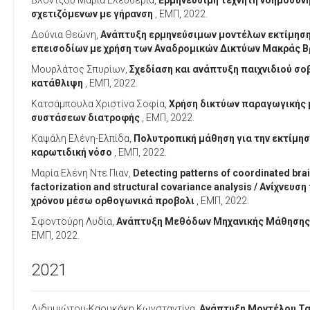
Βλόντζου Μαρία Ελευθερία,
Ερμηνεύσιμη τεχνητή νοημοσύνη
σχετιζόμενων με γήρανση
, ΕΜΠ, 2022.
Δούνια Θεώνη,
Ανάπτυξη ερμηνεύσιμων μοντέλων εκτίμηση
επεισοδίων με χρήση των Αναδρομικών Δικτύων Μακράς Β
Μουρλάτος Σπυρίων,
Σχεδίαση και ανάπτυξη παιχνιδιού σο
κατάθλιψη
, ΕΜΠ, 2022.
Κατσάμπουλα Χριστίνα Σοφία,
Χρήση δικτύων παραγωγικής μ
συστάσεων διατροφής
, ΕΜΠ, 2022.
Καψάλη Ελένη-Ελπίδα,
Πολυτροπική μάθηση για την εκτίμη
καρωτιδική νόσο
, ΕΜΠ, 2022.
Μαρία Ελένη Ντε Πιαν,
Detecting patterns of coordinated brai
factorization and structural covariance analysis / Ανίχν
χρόνου μέσω ορθογωνικά προβολι
, ΕΜΠ, 2022.
Σφοντούρη Λυδία,
Ανάπτυξη Μεθόδων Μηχανικής Μάθησης γ
ΕΜΠ, 2022.
2021
Διδυμιώτου-Καουκάκη Κωνσταντίνα,
Ανάπτυξη Μοντέλου Τα