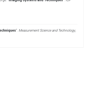
orge
. “
Imaging Systems and Techniques
”.
IOP
echniques
”.
Measurement Science and Technology
,