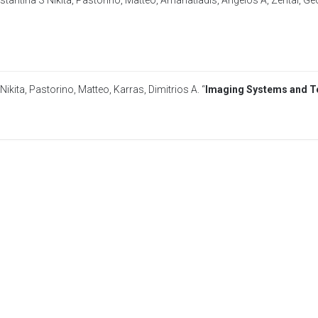
tantina S Nikita
,
Pastorino, Matteo
,
Amanatiadis, Angelos A
,
Zentai, Ge
Nikita
,
Pastorino, Matteo
,
Karras, Dimitrios A
. “
Imaging Systems and T