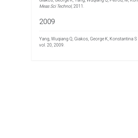
Giakos, George K
,
Yang, Wuqiang Q
,
Petrou, M
,
Kons
Meas Sci Technol
,
2011
.
2009
Yang, Wuqiang Q
,
Giakos, George K
,
Konstantina S 
vol. 20,
2009
.