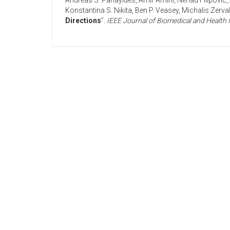
Andreas S. Panayides
,
Amir Amini
,
Nenad Filipovic
,
Konstantina S. Nikita
,
Ben P. Veasey
,
Michalis Zerva
Directions
”.
IEEE Journal of Biomedical and Health 