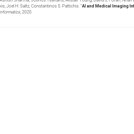
Ashish Sharma
,
Sotirios Tsaftaris
,
Alistair Young
,
David J. Foran
,
Nhan 
kis
,
Joel H. Saltz
,
Constantinos S. Pattichis
. “
AI and Medical Imaging In
Informatics
,
2020
.