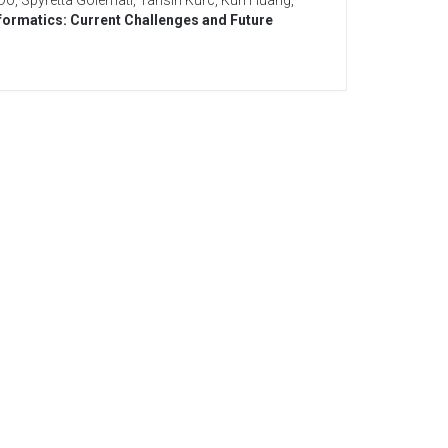
Do
,
Spyretta Golemati
,
Tahsin Kurc
,
Kun Huang
,
formatics: Current Challenges and Future